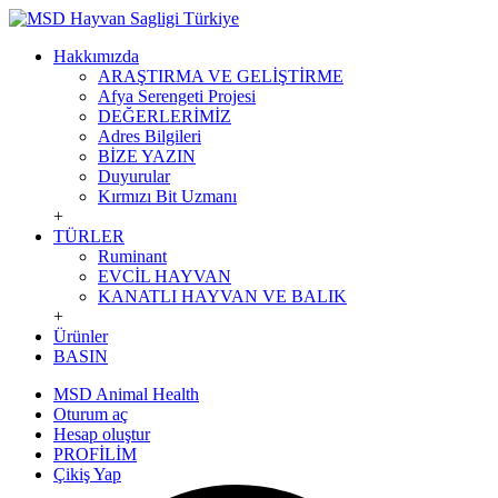
Hakkımızda
ARAŞTIRMA VE GELİŞTİRME
Afya Serengeti Projesi
DEĞERLERİMİZ
Adres Bilgileri
BİZE YAZIN
Duyurular
Kırmızı Bit Uzmanı
+
TÜRLER
Ruminant
EVCİL HAYVAN
KANATLI HAYVAN VE BALIK
+
Ürünler
BASIN
MSD Animal Health
Oturum aç
Hesap oluştur
PROFİLİM
Çikiş Yap