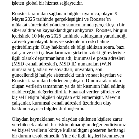
işleten global bir hizmet sağlayıcıdır.
Rooster tarafından sağlanan bilgiler uyarınca, olayın 9
Mayıs 2025 tarihinde gerçekleştiğini ve Rooster’ın
mülakat sürecimizi yöneten sunucularında gerçekleşen bir
siber saldırıdan kaynaklandığını anlıyoruz. Rooster, bir gün
içerisinde 10 Mayıs 2025 tarihinde saldırganın yararlandığı
zafiyeti yamalayabilmiş ve sistemlerini eski haline
getirebilmiştir. Olay hakkında ek bilgi aldıktan sonra, bazı
çalışan ve eski çalışanlarımızın şirketimizdeki görevleriyle
ilgili olarak departmanların adı, kurumsal e-posta adresleri
(MSD e-mail adresleri), MSD ID numaraları (WIN
numaraları), adları ve soyadları, unvanları, son
güncellendiği haliyle sistemdeki tarih ve saat kayıtları ve
Rooster tarafından belirlenen çalışan ID numaralarından
oluşan verilerin tamamının ya da bir kısmının ihlal edilmiş
olabileceğini değerlendirdik. Finansal veriler, şifreler ve
kişisel iletişim bilgileri olaydan etkilenmemiştir. Mevcut
çalışanlar, kurumsal e-mail adresleri üzerinden olay
hakkında ayrıca bilgilendirilmişlerdir.
Olaydan kaynaklanan ve olaydan etkilenen kişilere zarar
verebilecek anlamlı bir riskin olmadığını değerlendiriyoruz
ve kişisel verilerin kötüye kullanıldığını gösteren herhangi
bir durum tespit etmedik. Yine de ilgili kişileri istenmeyen