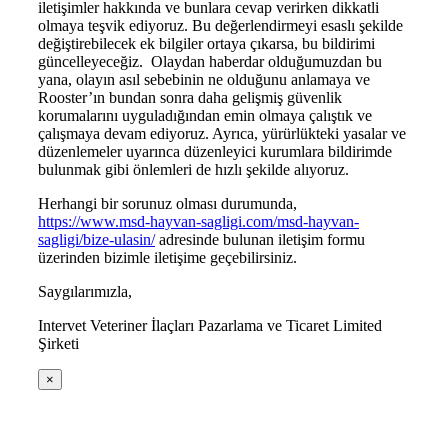
iletişimler hakkında ve bunlara cevap verirken dikkatli
olmaya teşvik ediyoruz. Bu değerlendirmeyi esaslı şekilde
değiştirebilecek ek bilgiler ortaya çıkarsa, bu bildirimi
güncelleyeceğiz. Olaydan haberdar olduğumuzdan bu
yana, olayın asıl sebebinin ne olduğunu anlamaya ve
Rooster’ın bundan sonra daha gelişmiş güvenlik
korumalarını uyguladığından emin olmaya çalıştık ve
çalışmaya devam ediyoruz. Ayrıca, yürürlükteki yasalar ve
düzenlemeler uyarınca düzenleyici kurumlara bildirimde
bulunmak gibi önlemleri de hızlı şekilde alıyoruz.
Herhangi bir sorunuz olması durumunda,
https://www.msd-hayvan-sagligi.com/msd-hayvan-
sagligi/bize-ulasin/
adresinde bulunan iletişim formu
üzerinden bizimle iletişime geçebilirsiniz.
Saygılarımızla,
Intervet Veteriner İlaçları Pazarlama ve Ticaret Limited
Şirketi
×